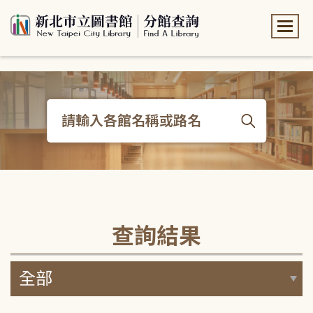
:::
:::
查詢結果