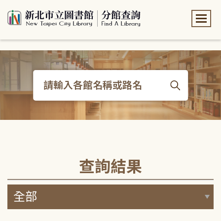
:::
:::
查詢結果