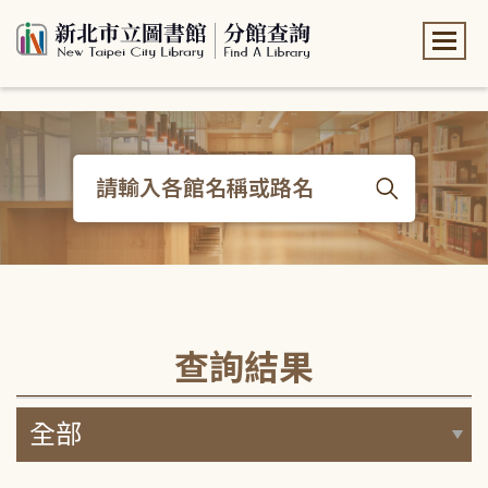
:::
:::
查詢結果