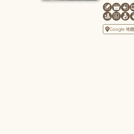
Google 地