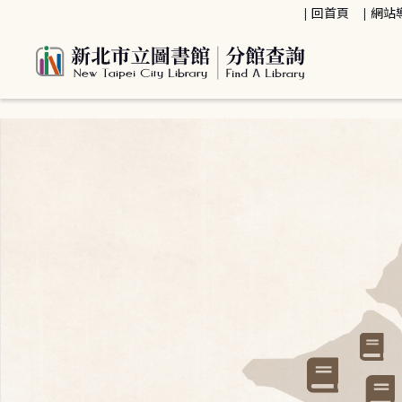
:::
回首頁
網站
:::