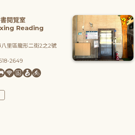
圖書閱覽室
gxing Reading
八里區龍形二街2之2號
18-2649
圖