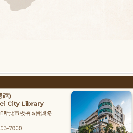
總館)
i City Library
218新北市板橋區貴興路
53-7868