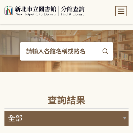
:::
:::
查詢結果