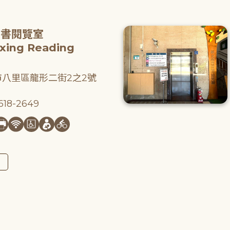
圖書閱覽室
gxing Reading
八里區龍形二街2之2號
18-2649
圖