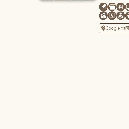
Google 地