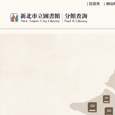
:::
回首頁
網站
:::