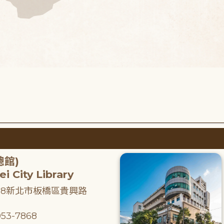
總館)
i City Library
218新北市板橋區貴興路
53-7868