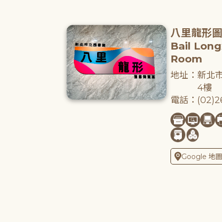
八里龍形
Bail Lon
Room
地址：新北市
4樓
電話：(02)26
Google 地