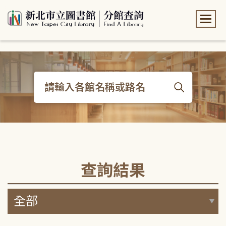
:::
:::
查詢結果