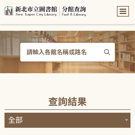
:::
:::
查詢結果