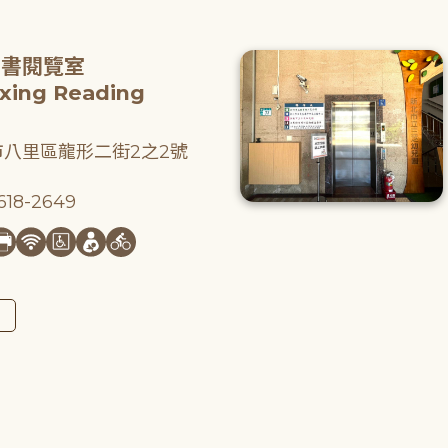
圖書閱覽室
gxing Reading
八里區龍形二街2之2號
18-2649
圖