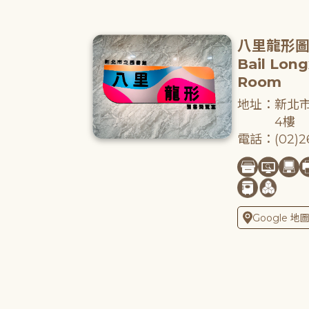
八里龍形
Bail Lon
Room
地址：新北市
4樓
電話：(02)26
Google 地