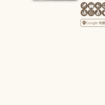
Google 地