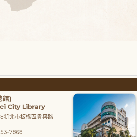
總館)
i City Library
218新北市板橋區貴興路
53-7868