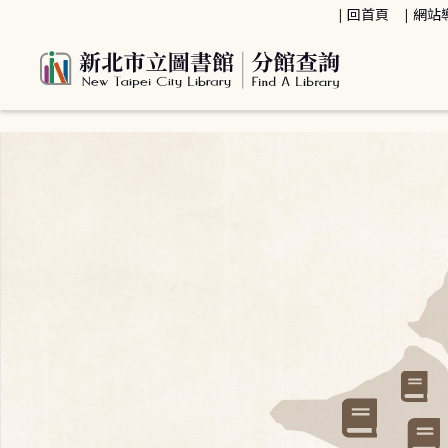
:::
回首頁
網站
:::