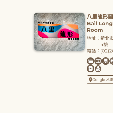
八里龍形
Bail Lon
Room
地址：新北市
4樓
電話：(02)26
Google 地