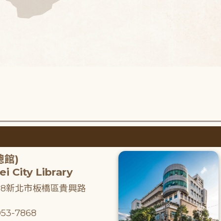
總館)
i City Library
218新北市板橋區貴興路
53-7868