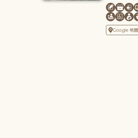
Google 地