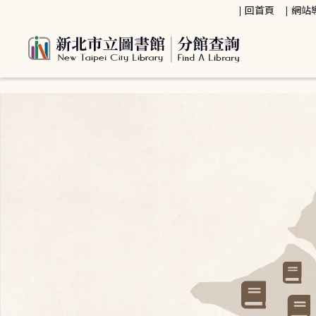
:::
回首頁
網站
:::