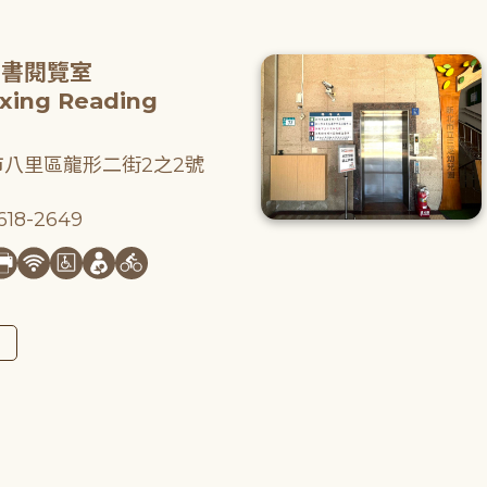
圖書閱覽室
gxing Reading
八里區龍形二街2之2號
18-2649
圖