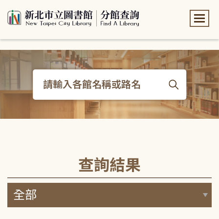
:::
:::
查詢結果