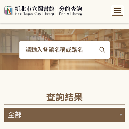
:::
:::
查詢結果