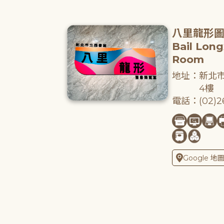
八里龍形
Bail Lon
Room
地址：新北市
4樓
電話：(02)26
Google 地