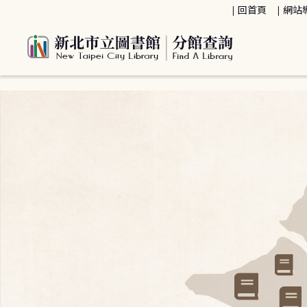
:::
回首頁
網站
:::