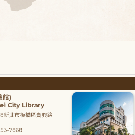
總館)
i City Library
218新北市板橋區貴興路
53-7868