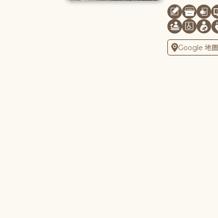
Google 地