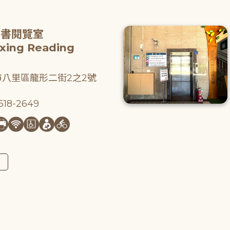
圖書閱覽室
gxing Reading
八里區龍形二街2之2號
18-2649
圖