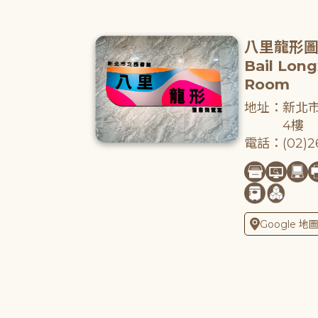
八里龍形
Bail Lon
Room
地址：新北市
4樓
電話：(02)26
Google 地