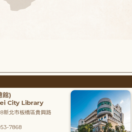
總館)
i City Library
218新北市板橋區貴興路
53-7868