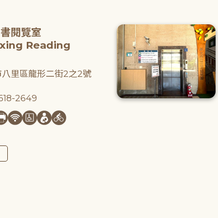
圖書閱覽室
gxing Reading
八里區龍形二街2之2號
18-2649
圖