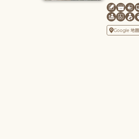
Google 地