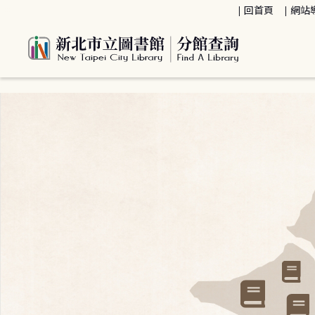
:::
回首頁
網站
:::