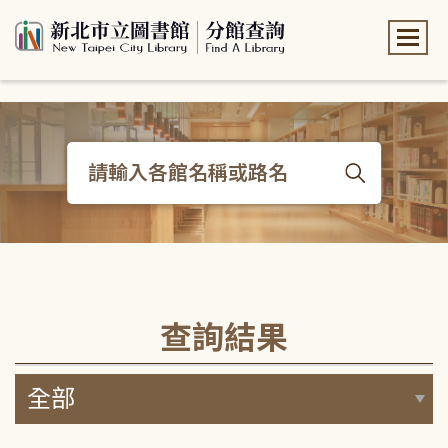
:::
:::
查詢結果