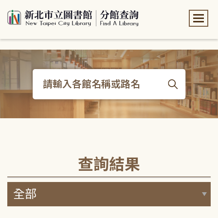
:::
:::
查詢結果