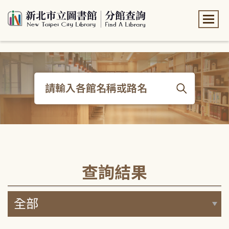
:::
:::
查詢結果