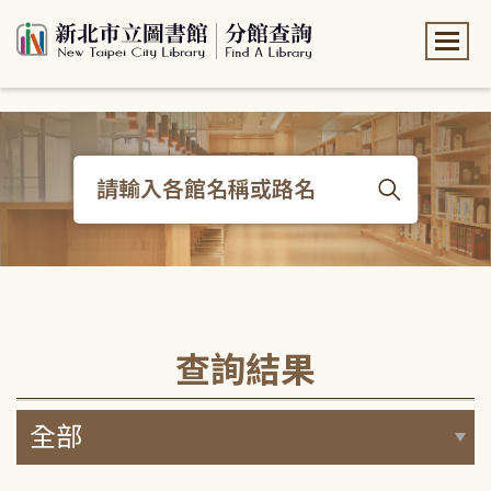
:::
:::
查詢結果