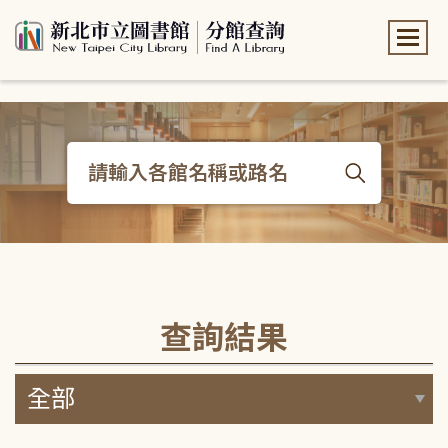
:::
:::
查詢結果