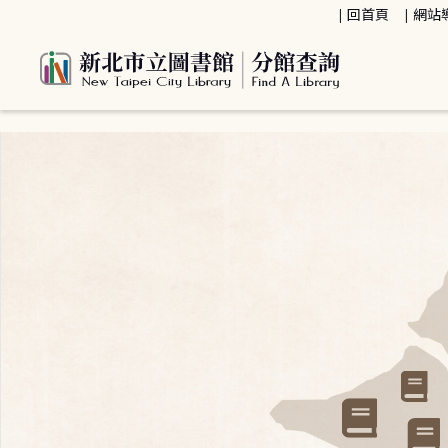
:::
回首頁
網站
:::