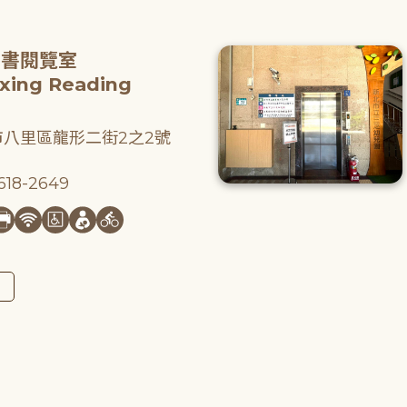
圖書閱覽室
gxing Reading
八里區龍形二街2之2號
18-2649
圖