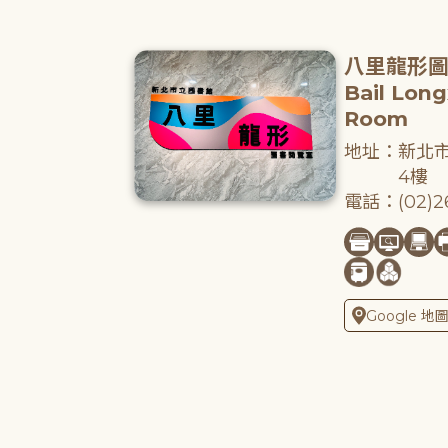
八里龍形
Bail Lon
Room
地址：新北市
4樓
電話：(02)26
Google 地