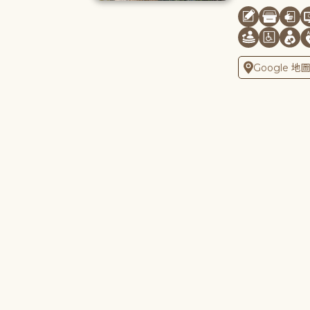
Google 地