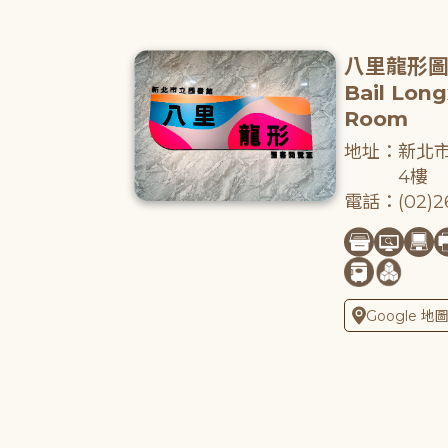
八里龍形
Bail Lon
Room
地址：新北市
4樓
電話：(02)26
Google 地