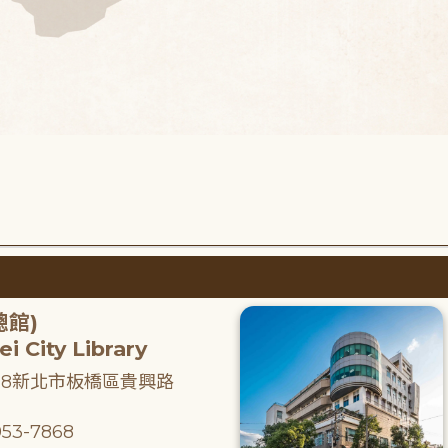
總館)
i City Library
218新北市板橋區貴興路
53-7868