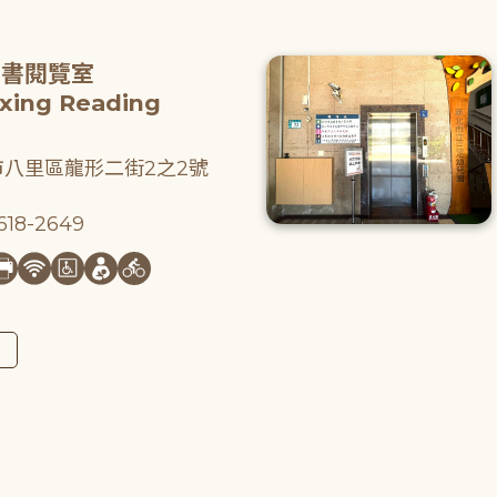
圖書閱覽室
gxing Reading
八里區龍形二街2之2號
18-2649
圖