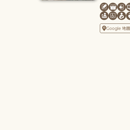
Google 地