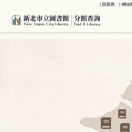
:::
回首頁
網站
:::