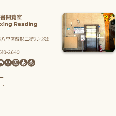
圖書閱覽室
gxing Reading
八里區龍形二街2之2號
18-2649
圖