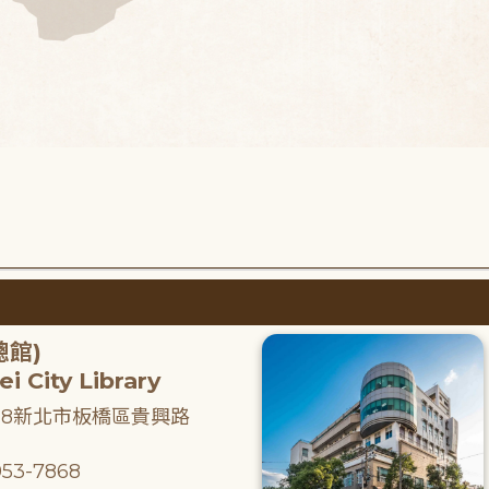
總館)
i City Library
218新北市板橋區貴興路
53-7868