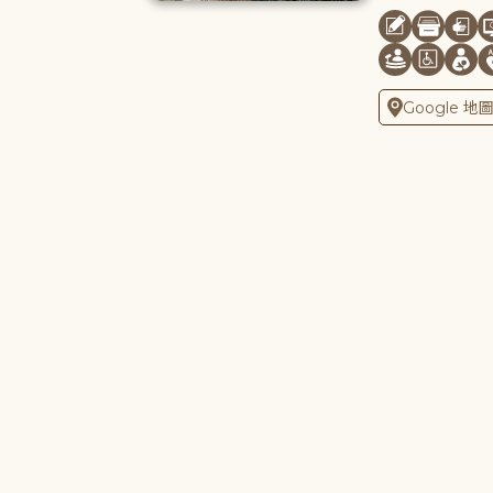
Google 地