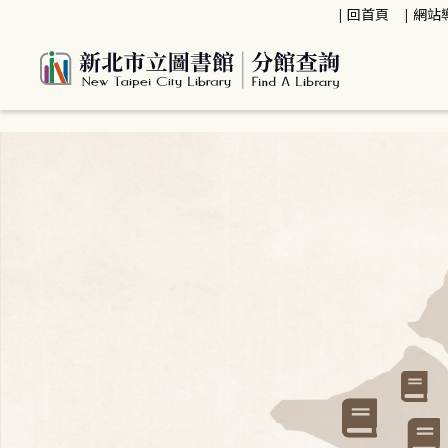
:::
回首頁
網站
:::