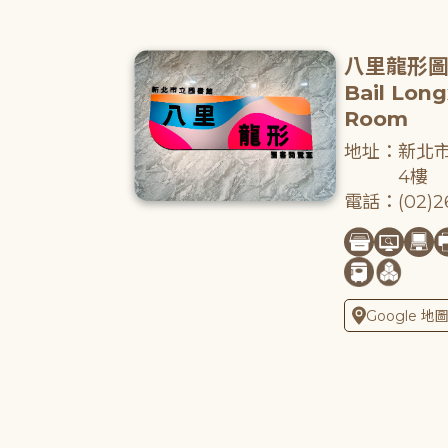
八里龍形
Bail Lon
Room
地址：新北市
4樓
電話：(02)26
Google 地