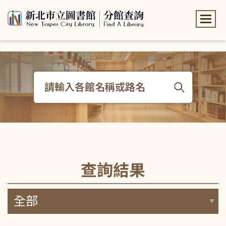
:::
:::
查詢結果