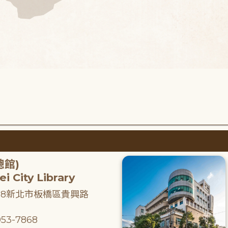
總館)
i City Library
218新北市板橋區貴興路
53-7868