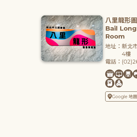
八里龍形
Bail Lon
Room
地址：新北市
4樓
電話：(02)26
Google 地