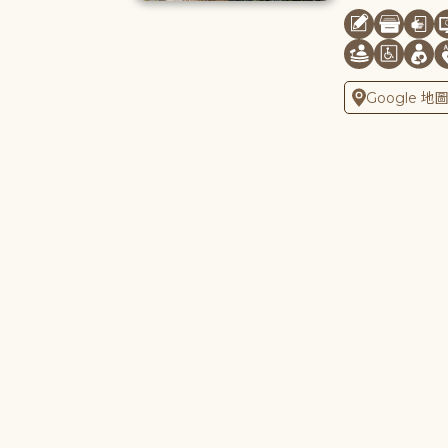
Google 地