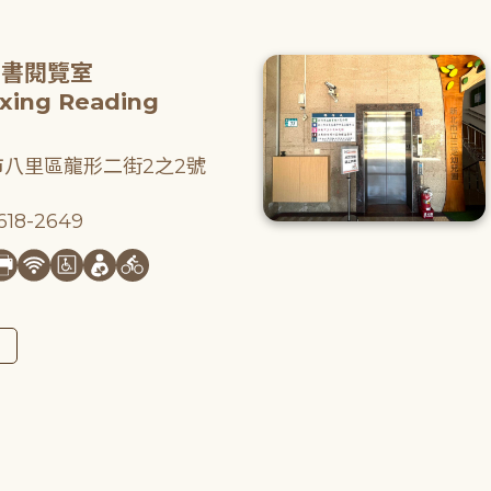
圖書閱覽室
gxing Reading
八里區龍形二街2之2號
18-2649
圖