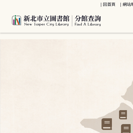
:::
回首頁
網站
:::