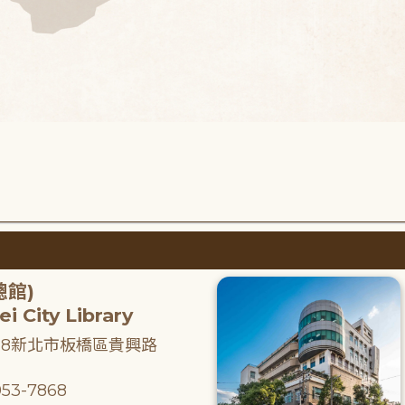
總館)
i City Library
218新北市板橋區貴興路
53-7868