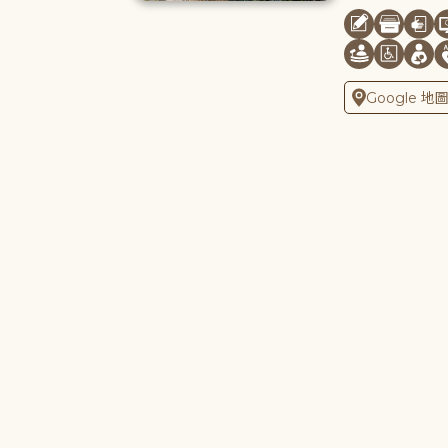
Google 地