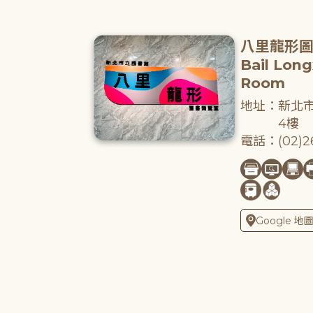
八里龍形
Bail Lon
Room
地址：新北市
4樓
電話：(02)26
Google 地