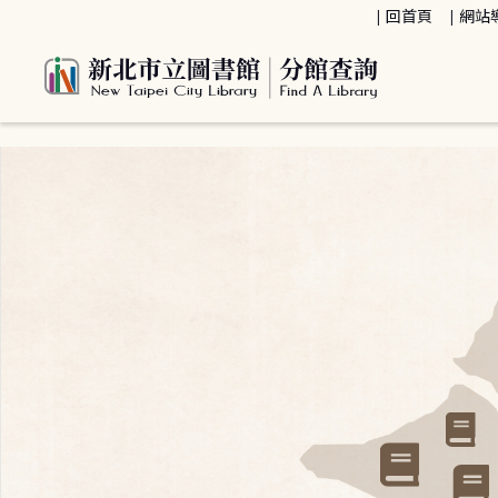
:::
回首頁
網站
:::