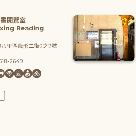
圖書閱覽室
gxing Reading
八里區龍形二街2之2號
18-2649
圖