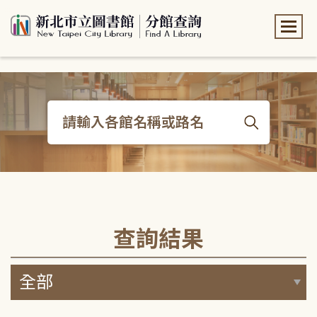
:::
:::
查詢結果