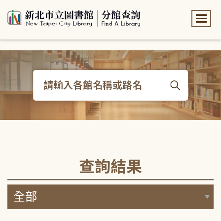
:::
:::
查詢結果