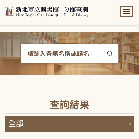
:::
:::
查詢結果