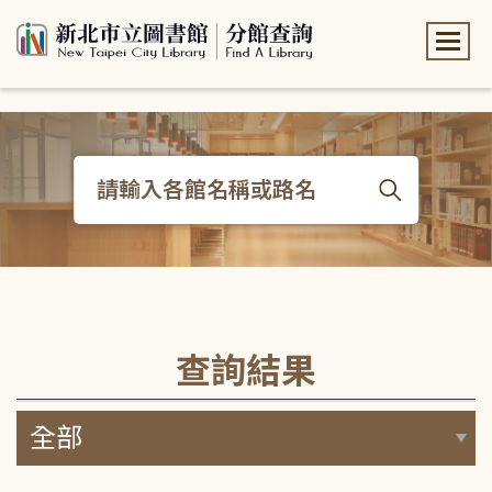
:::
:::
查詢結果