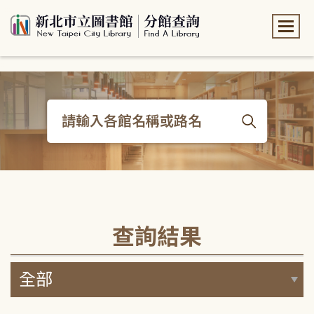
:::
:::
查詢結果