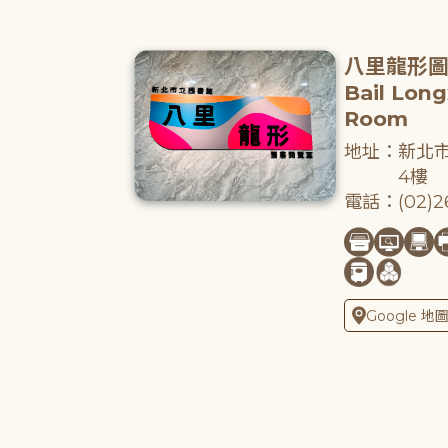
八里龍形
Bail Lon
Room
地址：新北市
4樓
電話：(02)26
Google 地