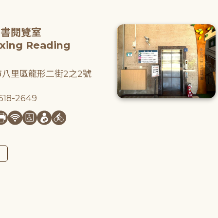
圖書閱覽室
gxing Reading
八里區龍形二街2之2號
18-2649
圖