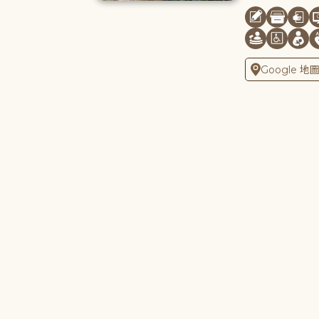
Google 地