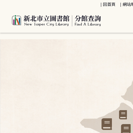
:::
回首頁
網站
:::