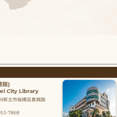
總館)
i City Library
218新北市板橋區貴興路
53-7868