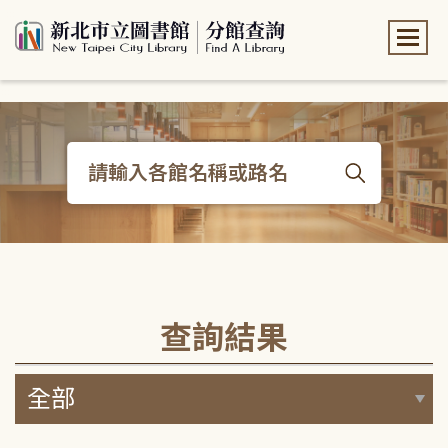
:::
:::
查詢結果