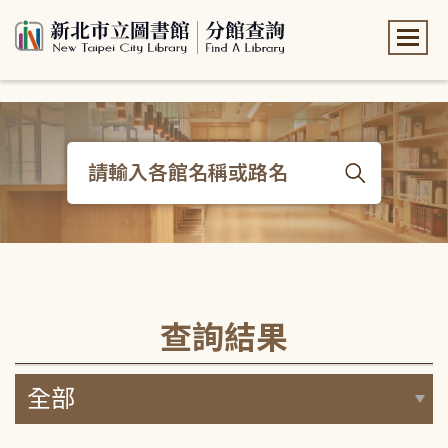
:::
:::
查詢結果