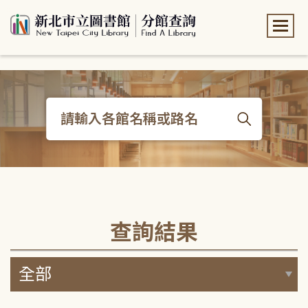
:::
:::
查詢結果