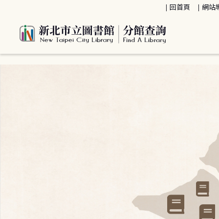
:::
回首頁
網站
:::