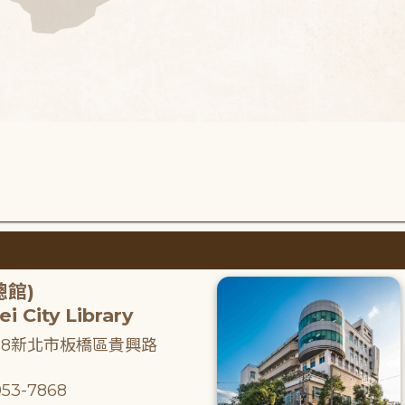
總館)
i City Library
218新北市板橋區貴興路
53-7868