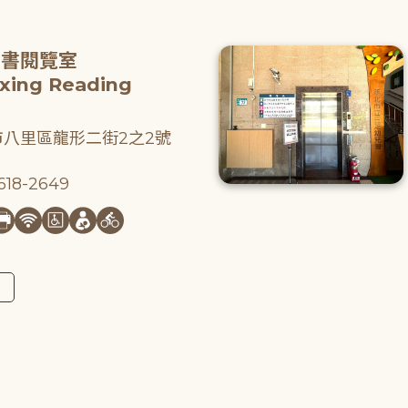
圖書閱覽室
gxing Reading
八里區龍形二街2之2號
18-2649
圖