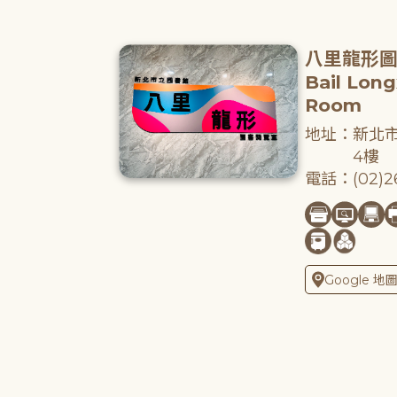
八里龍形
Bail Lon
Room
地址：新北市
4樓
電話：(02)26
Google 地