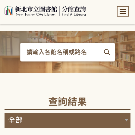
:::
:::
查詢結果