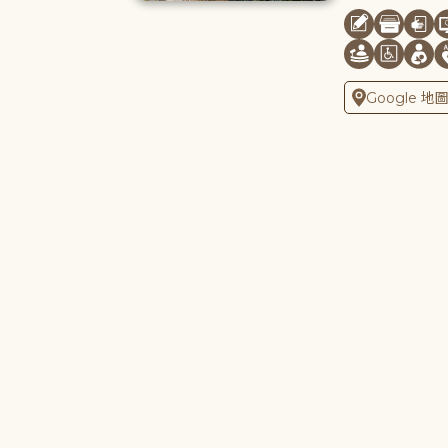
Google 地