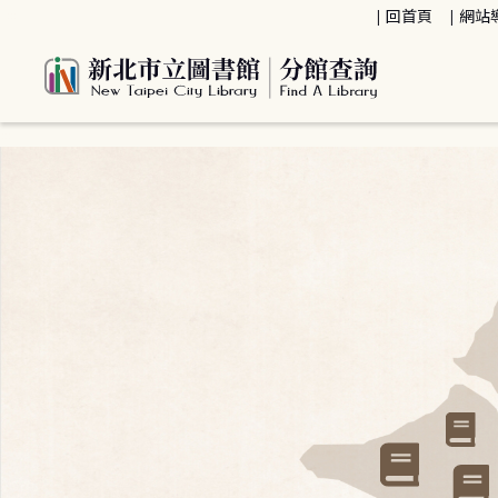
:::
回首頁
網站
:::