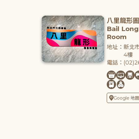
八里龍形
Bail Lon
Room
地址：新北市
4樓
電話：(02)26
Google 地