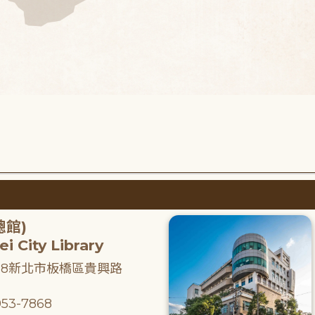
總館)
i City Library
218新北市板橋區貴興路
53-7868