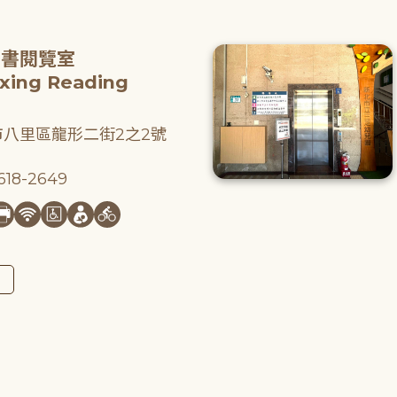
圖書閱覽室
gxing Reading
八里區龍形二街2之2號
18-2649
圖