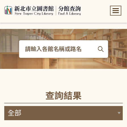
:::
:::
查詢結果