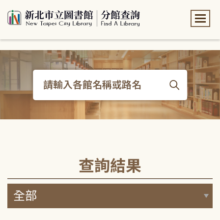
:::
:::
查詢結果