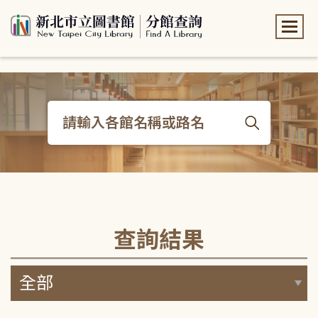
:::
:::
查詢結果