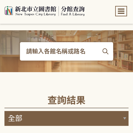
:::
:::
查詢結果