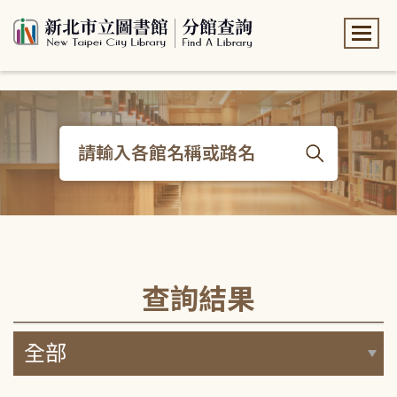
:::
:::
查詢結果