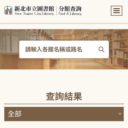
:::
:::
查詢結果