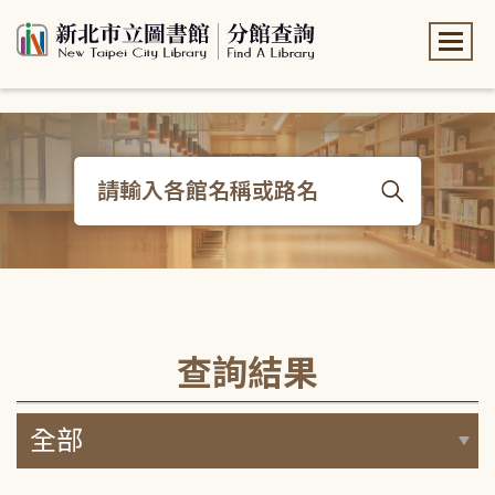
:::
:::
查詢結果