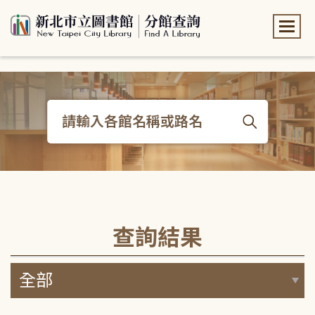
:::
:::
查詢結果