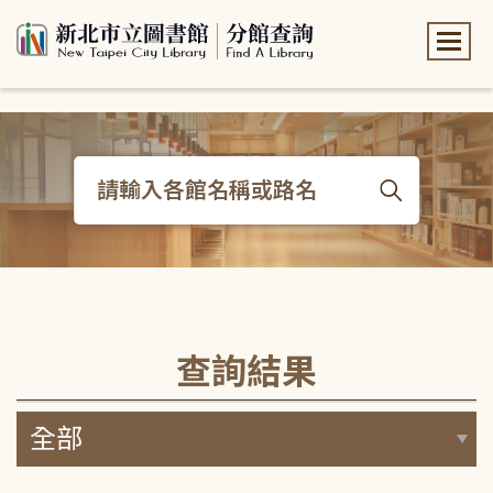
:::
:::
查詢結果