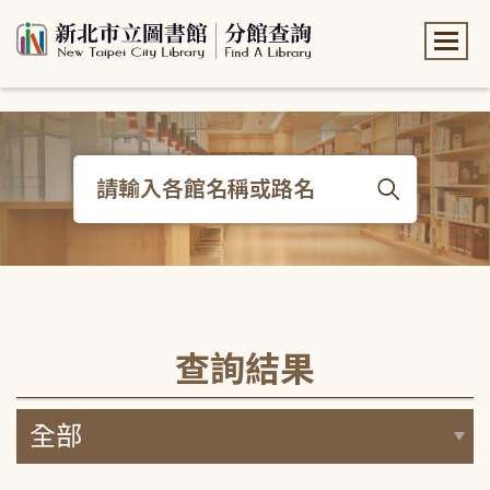
:::
:::
查詢結果