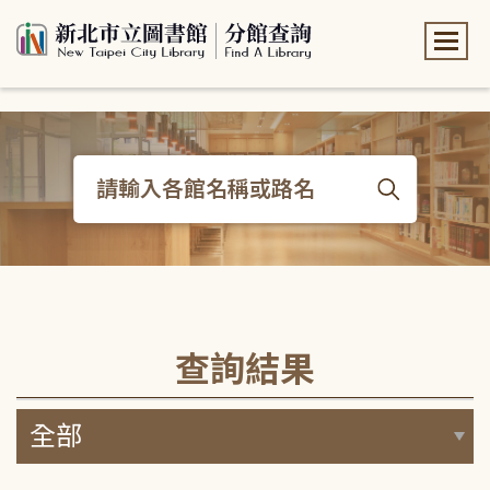
:::
:::
查詢結果