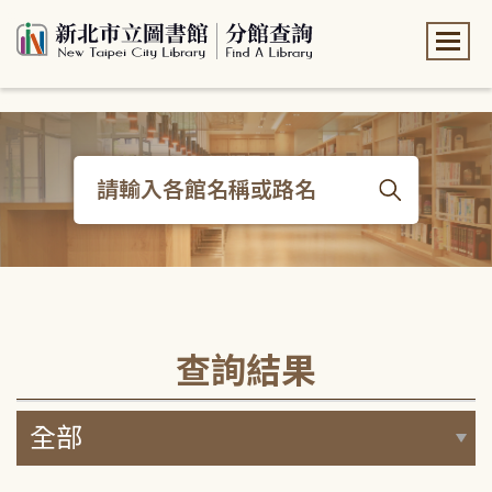
:::
:::
查詢結果