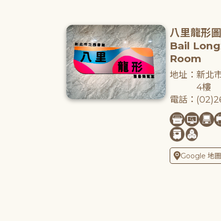
八里龍形
Bail Lon
Room
地址：新北市
4樓
電話：(02)26
Google 地