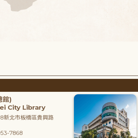
總館)
i City Library
218新北市板橋區貴興路
53-7868