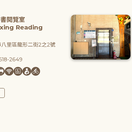
圖書閱覽室
gxing Reading
八里區龍形二街2之2號
18-2649
圖