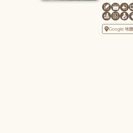
Google 地